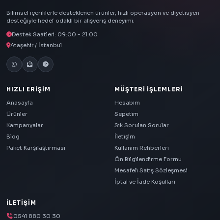
Bilimsel içeriklerle desteklenen ürünler, hızlı operasyon ve diyetisyen
desteğiyle hedef odaklı bir alışveriş deneyimi.
Destek Saatleri: 09:00 - 21:00
Ataşehir / İstanbul
HIZLI ERIŞIM
MÜŞTERI İŞLEMLERI
Anasayfa
Hesabım
Ürünler
Sepetim
Kampanyalar
Sık Sorulan Sorular
Blog
İletişim
Paket Karşılaştırması
Kullanım Rehberleri
Ön Bilgilendirme Formu
Mesafeli Satış Sözleşmesi
İptal ve İade Koşulları
İLETIŞIM
0541 880 30 30