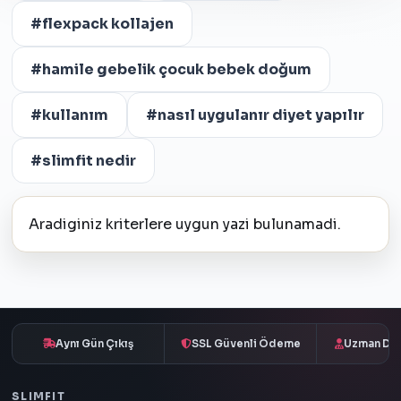
#flexpack kollajen
#hamile gebelik çocuk bebek doğum
#kullanım
#nasıl uygulanır diyet yapılır
#slimfit nedir
Aradiginiz kriterlere uygun yazi bulunamadi.
Aynı Gün Çıkış
SSL Güvenli Ödeme
Uzman Des
SLIMFIT