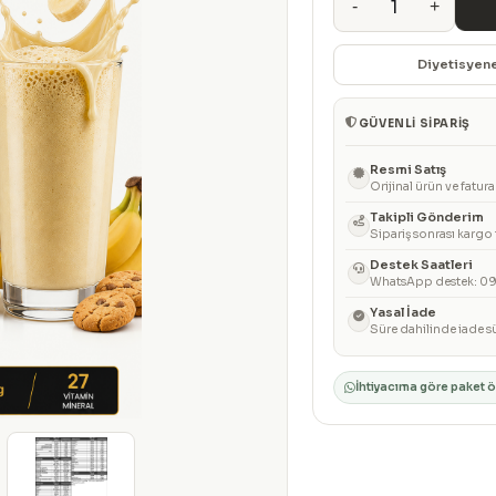
1
-
+
Diyetisyen
GÜVENLI SIPARIŞ
Resmi Satış
Orijinal ürün ve fatur
Takipli Gönderim
Sipariş sonrası kargo 
Destek Saatleri
WhatsApp destek: 09:
Yasal İade
Süre dahilinde iade sü
İhtiyacıma göre paket 