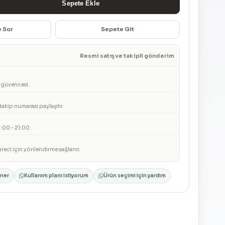
Sepete Ekle
e Sor
Sepete Git
Resmi satış ve takipli gönderim
a güvencesi.
takip numarası paylaşılır.
00 - 21:00.
reci için yönlendirme sağlanır.
öner
Kullanım planı istiyorum
Ürün seçimi için yardım