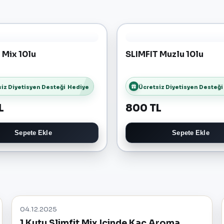
 Mix 10lu
SLIMFIT Muzlu 10lu
iz Diyetisyen Desteği
Hediye
Ücretsiz Diyetisyen Desteği
L
800 TL
Sepete Ekle
Sepete Ekle
04.12.2025
1 Kutu Slimfit Mix Içinde Kaç Aroma