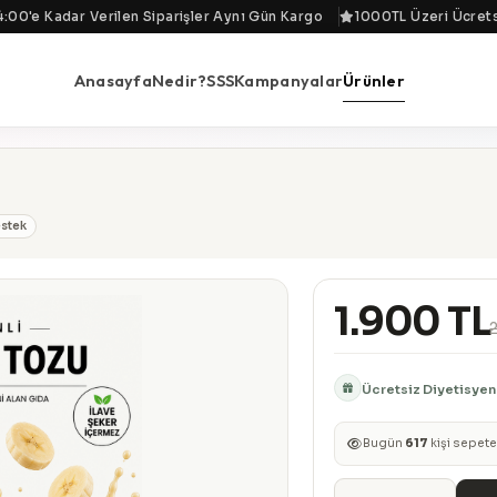
0'e Kadar Verilen Siparişler Aynı Gün Kargo
1000TL Üzeri Ücretsiz
Anasayfa
Nedir?
SSS
Kampanyalar
Ürünler
stek
1.900 TL
Ücretsiz Diyetisyen
Bugün
617
kişi sepete