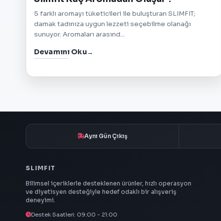
5 farklı aromayı tüketicileri ile buluşturan SLIMFIT;
damak tadınıza uygun lezzeti seçebilme olanağı
sunuyor. Aromaları arasınd...
Devamını Oku
Aynı Gün Çıkış
SLIMFIT
Bilimsel içeriklerle desteklenen ürünler, hızlı operasyon
ve diyetisyen desteğiyle hedef odaklı bir alışveriş
deneyimi.
Destek Saatleri: 09:00 - 21:00