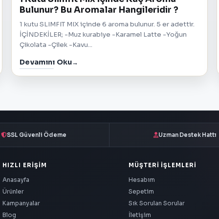
Bulunur? Bu Aromalar Hangileridir ?
1 kutu SLIMFIT MIX içinde 6 aroma bulunur. 5 er adettir.
İÇİNDEKİLER; -Muz kurabiye -Karamel Latte -Yoğun
Çikolata -Çilek -Kavu...
Devamını Oku
SSL Güvenli Ödeme
Uzman Destek Hattı
HIZLI ERIŞIM
MÜŞTERI İŞLEMLERI
Anasayfa
Hesabım
Ürünler
Sepetim
Kampanyalar
Sık Sorulan Sorular
Blog
İletişim