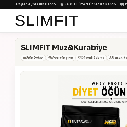
en Siparişler Aynı Gün Kargo
1000TL Üzeri Ücretsiz Kargo
14:0
SLIMFIT
SLIMFIT Muz&Kurabiye
Ürün Detayı
Aynı gün çıkış
Güvenli ödeme
Uzman de