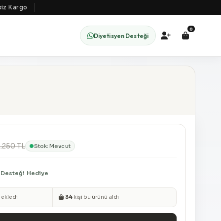
 Kargo
0
Diyetisyen Desteği
2.250 TL
Stok: Mevcut
 Desteği
Hediye
 ekledi
34
kişi bu ürünü aldı