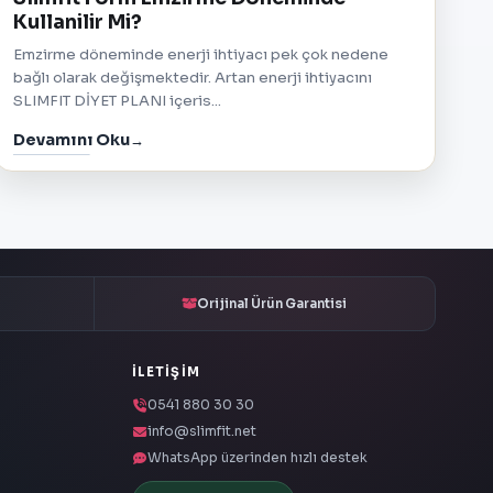
Kullanilir Mi?
Emzirme döneminde enerji ihtiyacı pek çok nedene
bağlı olarak değişmektedir. Artan enerji ihtiyacını
SLIMFIT DİYET PLANI içeris...
Devamını Oku
Orijinal Ürün Garantisi
İLETIŞIM
0541 880 30 30
info@slimfit.net
WhatsApp üzerinden hızlı destek