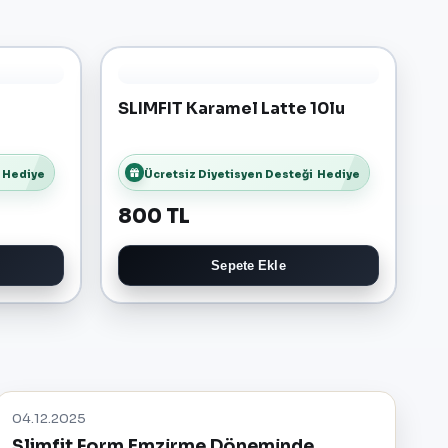
SLIMFIT Karamel Latte 10lu
Hediye
Ücretsiz Diyetisyen Desteği
Hediye
800 TL
Sepete Ekle
04.12.2025
Slimfit Form Emzi̇rme Dönemi̇nde