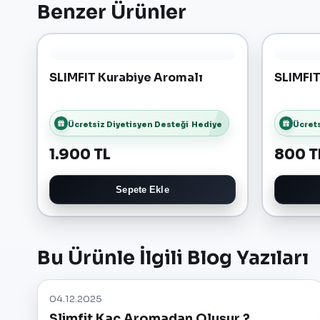
Benzer Ürünler
SLIMFIT Kurabiye Aromalı
SLIMFIT
Ücretsiz Diyetisyen Desteği
Hediye
Ücrets
1.900 TL
800 T
Sepete Ekle
Bu Ürünle İlgili Blog Yazıları
04.12.2025
Slimfit Kaç Aromadan Oluşur ?