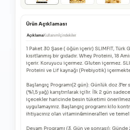
Ürün Açıklaması
Açıklama
Kullanım
İçindekiler
1 Paket 30 Şase ( öğün içerir) SLIMFIT, Türk 
kısıtlanmış bir gıdadır. Whey Proteini, 18 Am
içerir. Koruyucu içermez. Gluten içermez. SL
Proteini ve Lif kaynağı (Prebiyotik) içermekte
Başlangıç Programı(2 gün): Günlük doz 3’er s
(%1,5 yağ) karıştırılarak içilir. İlk 2 gün sad
içecekler haricinde besin tüketimi önerilmez.
uygulamayınız. Başlangıç programı kilo kontro
ihtiyacınız olan vitamin&mineralleri ve temel 
Devam Programı (3. Gün ve sonrası): Günde 2 