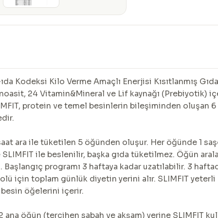
Gıda Kodeksi Kilo Verme Amaçlı Enerjisi Kısıtlanmış Gıdal
inoasit, 24 Vitamin&Mineral ve Lif kaynağı (Prebiyotik) iç
IMFIT, protein ve temel besinlerin bileşiminden oluşan 6
dir.
aat ara ile tüketilen 5 öğünden oluşur. Her öğünde 1 saşe
ece SLIMFIT ile beslenilir, başka gıda tüketilmez. Öğün aral
 Başlangıç programı 3 haftaya kadar uzatılabilir. 3 hafta
lü için toplam günlük diyetin yerini alır. SLIMFIT yeterl
besin öğelerini içerir.
ana öğün (tercihen sabah ve akşam) yerine SLIMFIT kullan