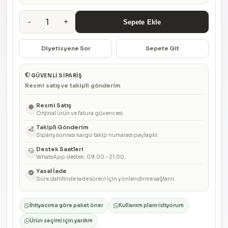
1
-
+
Sepete Ekle
Diyetisyene Sor
Sepete Git
GÜVENLI SIPARIŞ
Resmi satış ve takipli gönderim
Resmi Satış
Orijinal ürün ve fatura güvencesi.
Takipli Gönderim
Sipariş sonrası kargo takip numarası paylaşılır.
Destek Saatleri
WhatsApp destek: 09:00 - 21:00.
Yasal İade
Süre dahilinde iade süreci için yönlendirme sağlanır.
İhtiyacıma göre paket öner
Kullanım planı istiyorum
Ürün seçimi için yardım