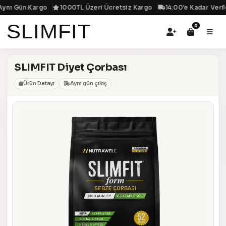
ynı Gün Kargo
1000TL Üzeri Ücretsiz Kargo
14:00'e Kadar Verile
SLIMFIT
0
SLIMFIT Diyet Çorbası
Ürün Detayı
Aynı gün çıkış