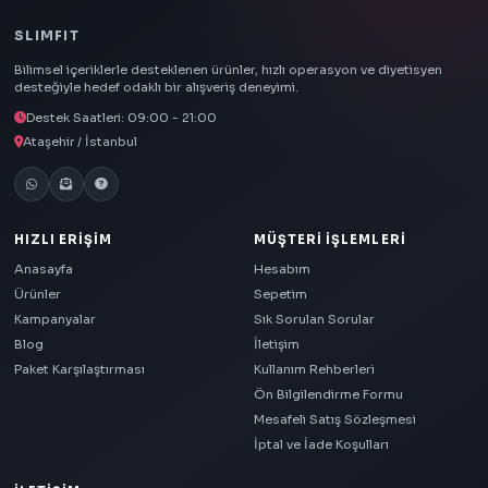
SLIMFIT
Bilimsel içeriklerle desteklenen ürünler, hızlı operasyon ve diyetisyen
desteğiyle hedef odaklı bir alışveriş deneyimi.
Destek Saatleri: 09:00 - 21:00
Ataşehir / İstanbul
HIZLI ERIŞIM
MÜŞTERI İŞLEMLERI
Anasayfa
Hesabım
Ürünler
Sepetim
Kampanyalar
Sık Sorulan Sorular
Blog
İletişim
Paket Karşılaştırması
Kullanım Rehberleri
Ön Bilgilendirme Formu
Mesafeli Satış Sözleşmesi
İptal ve İade Koşulları