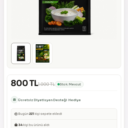
800 TL
1.000 TL
Stok: Mevcut
Ücretsiz Diyetisyen Desteği
Hediye
Bugün
221
kişi sepete ekledi
34
kişi bu ürünü aldı