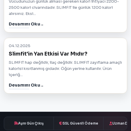
Vücudunuzun günlük alması gereken kalori ihtiyacı 2200-
2500 kalori civarındadır. SLIMFIT ile günlük 1200 kalori
alırsınız. Eksi...
Devamını Oku
04.12.2025
Slimfit'in Yan Etkisi Var Mıdır?
SLIMFIT hap değildir, ilaç değildir. SLIMFIT zayıflama amaçlı
kalorisi kısıtlanmış gıdadır. Öğün yerine kullanılır. Ürün
içeriğ...
Devamını Oku
Aynı Gün Çıkış
SSL Güvenli Ödeme
Uzman Des