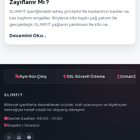
Zayıflanır Mı ?
SLIMFIT içeriğindeki whey proteini ile kaslarınızı besler ve
kas kaybını engeller. Böylece kilo kaybı yağ yakımı ile
gerçekleşir. SLIMFIT yağların yakılması ile kilo ve...
Devamini Oku
Aynı Gün Çıkış
SSL Güvenli Ödeme
Uzman Des
SLIMFIT
Bilimsel içeriklerle desteklenen ürünler, hızlı operasyon ve diyetisyen
desteğiyle hedef odaklı bir alışveriş deneyimi.
Destek Saatleri: 09:00 - 21:00
Ataşehir / İstanbul