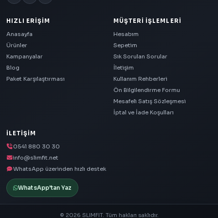
HIZLI ERIŞIM
MÜŞTERI İŞLEMLERI
Anasayfa
Hesabım
Ürünler
Sepetim
Kampanyalar
Sık Sorulan Sorular
Blog
İletişim
Paket Karşılaştırması
Kullanım Rehberleri
Ön Bilgilendirme Formu
Mesafeli Satış Sözleşmesi
İptal ve İade Koşulları
İLETIŞIM
0541 880 30 30
info@slimfit.net
WhatsApp üzerinden hızlı destek
WhatsApp'tan Yaz
© 2026 SLIMFIT. Tüm hakları saklıdır.