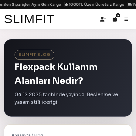
ilen Siparişler Aynı Gün Kargo
1000TL Üzeri Ücretsiz Kargo
14:
SLIMFIT
0
SLIMFIT BLOG
Flexpack Kullanım
Alanları Nedir?
04.12.2025 tarihinde yayinda. Beslenme ve
yasam stili icerigi.
Anasayfa
/
Blog