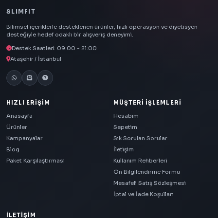
SLIMFIT
Bilimsel içeriklerle desteklenen ürünler, hızlı operasyon ve diyetisyen
desteğiyle hedef odaklı bir alışveriş deneyimi.
Destek Saatleri: 09:00 - 21:00
Ataşehir / İstanbul
HIZLI ERIŞIM
MÜŞTERI İŞLEMLERI
Anasayfa
Hesabım
Ürünler
Sepetim
Kampanyalar
Sık Sorulan Sorular
Blog
İletişim
Paket Karşılaştırması
Kullanım Rehberleri
Ön Bilgilendirme Formu
Mesafeli Satış Sözleşmesi
İptal ve İade Koşulları
İLETIŞIM