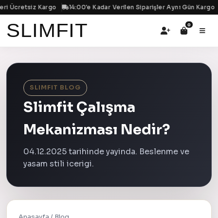
i Ücretsiz Kargo
14:00'e Kadar Verilen Siparişler Aynı Gün Kargo
SLIMFIT
0
SLIMFIT BLOG
Slimfit Çalışma
Mekanizması Nedir?
04.12.2025 tarihinde yayinda. Beslenme ve
yasam stili icerigi.
Anasayfa
/
Blog