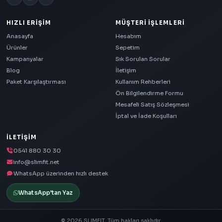
HIZLI ERIŞIM
MÜŞTERI İŞLEMLERI
Anasayfa
Hesabım
Ürünler
Sepetim
Kampanyalar
Sık Sorulan Sorular
Blog
İletişim
Paket Karşılaştırması
Kullanım Rehberleri
Ön Bilgilendirme Formu
Mesafeli Satış Sözleşmesi
İptal ve İade Koşulları
İLETIŞIM
0541 880 30 30
info@slimfit.net
WhatsApp üzerinden hızlı destek
WhatsApp'tan Yaz
© 2026 SLIMFIT. Tüm hakları saklıdır.