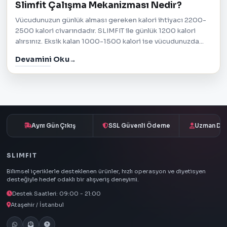
Slimfit Çalışma Mekanizması Nedir?
Vücudunuzun günlük alması gereken kalori ihtiyacı 2200-
2500 kalori civarındadır. SLIMFIT ile günlük 1200 kalori
alırsınız. Eksik kalan 1000-1500 kalori ise vücudunuzda...
Devamini Oku
Aynı Gün Çıkış
SSL Güvenli Ödeme
Uzman Des
SLIMFIT
Bilimsel içeriklerle desteklenen ürünler, hızlı operasyon ve diyetisyen
desteğiyle hedef odaklı bir alışveriş deneyimi.
Destek Saatleri: 09:00 - 21:00
Ataşehir / İstanbul