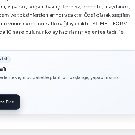
oli, ıspanak, soğan, havuç, kereviz, dereotu, maydanoz,
em ve toksinlerden arındıracaktır. Özel olarak seçilen
 kilo verim sürecine katkı sağlayacaktır. SLIMFIT FORM
 10 saşe bulunur.Kolay hazırlanışı ve enfes tadı ile
RISI
alı
lerlemek için bu paketle planlı bir başlangıç yapabilirsiniz.
te Ekle