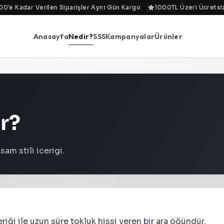
'e Kadar Verilen Siparişler Aynı Gün Kargo
1000TL Üzeri Ücretsiz 
Anasayfa
Nedir?
SSS
Kampanyalar
Ürünler
̇r?
am stili icerigi.
ği ile uzun süre tokluk hissi veren bir ara öğündür.