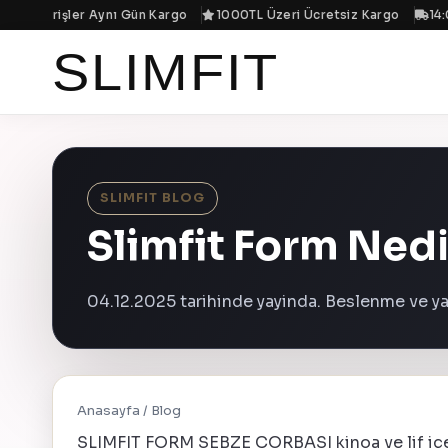
en Siparişler Aynı Gün Kargo
1000TL Üzeri Ücretsiz Kargo
14:00
SLIMFIT
SLIMFIT BLOG
Slimfit Form Nedi
04.12.2025 tarihinde yayinda. Beslenme ve yas
Anasayfa
/
Blog
SLIMFIT FORM SEBZE ÇORBASI kinoa ve lif içeri