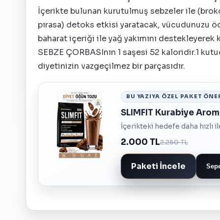
İçerikte bulunan kurutulmuş sebzeler ile (brok
pırasa) detoks etkisi yaratacak, vücudunuzu öd
baharat içeriği ile yağ yakımını destekleyerek
SEBZE ÇORBASInın 1 saşesi 52 kaloridir.1 kutuda
diyetinizin vazgeçilmez bir parçasıdır.
BU YAZIYA ÖZEL PAKET ÖNE
SLIMFIT Kurabiye Arom
İçerikteki hedefe daha hızlı i
2.000 TL
2.250 TL
Paketi İncele
Sepe